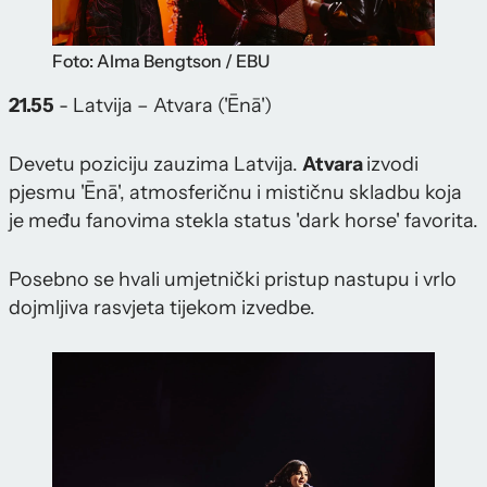
Foto: Alma Bengtson / EBU
21.55
- Latvija – Atvara ('Ēnā')
Devetu poziciju zauzima Latvija.
Atvara
izvodi
pjesmu 'Ēnā', atmosferičnu i mističnu skladbu koja
je među fanovima stekla status 'dark horse' favorita.
Posebno se hvali umjetnički pristup nastupu i vrlo
dojmljiva rasvjeta tijekom izvedbe.