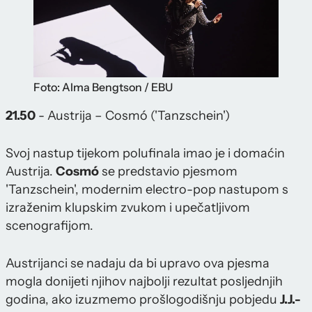
Foto: Alma Bengtson / EBU
21.50
- Austrija – Cosmó ('Tanzschein')
Svoj nastup tijekom polufinala imao je i domaćin
Austrija.
Cosmó
se predstavio pjesmom
'Tanzschein', modernim electro-pop nastupom s
izraženim klupskim zvukom i upečatljivom
scenografijom.
Austrijanci se nadaju da bi upravo ova pjesma
mogla donijeti njihov najbolji rezultat posljednjih
godina, ako izuzmemo prošlogodišnju pobjedu
J.J.-