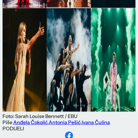
Foto: Sarah Louise Bennett / EBU
Piše
Anđela Čokolić
,
Antonia Pešić
,
Ivana Čulina
PODIJELI