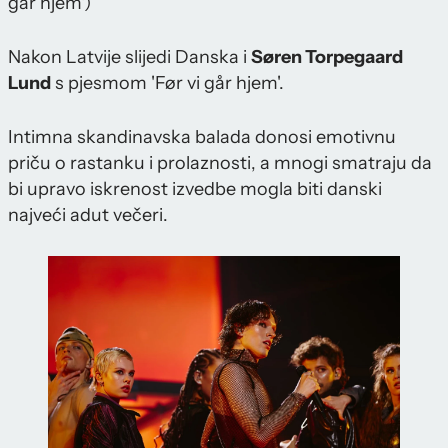
går hjem')
Nakon Latvije slijedi Danska i
Søren Torpegaard
Lund
s pjesmom 'Før vi går hjem'.
Intimna skandinavska balada donosi emotivnu
priču o rastanku i prolaznosti, a mnogi smatraju da
bi upravo iskrenost izvedbe mogla biti danski
najveći adut večeri.