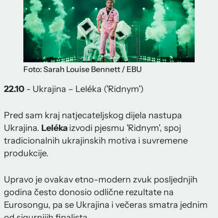
Foto: Sarah Louise Bennett / EBU
22.10
- Ukrajina – Leléka ('Ridnym')
Pred sam kraj natjecateljskog dijela nastupa
Ukrajina.
Leléka
izvodi pjesmu 'Ridnym', spoj
tradicionalnih ukrajinskih motiva i suvremene
produkcije.
Upravo je ovakav etno-modern zvuk posljednjih
godina često donosio odlične rezultate na
Eurosongu, pa se Ukrajina i večeras smatra jednim
od sigurnijih finalista.