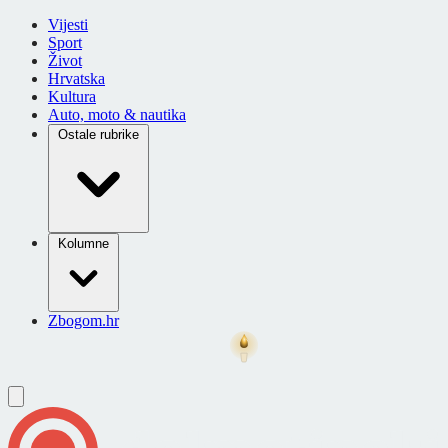
Vijesti
Sport
Život
Hrvatska
Kultura
Auto, moto & nautika
Ostale rubrike
Kolumne
Zbogom.hr