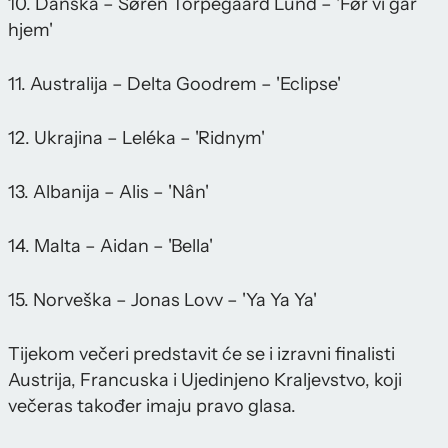
10. Danska – Søren Torpegaard Lund – 'Før vi går
hjem'
11. Australija – Delta Goodrem – 'Eclipse'
12. Ukrajina – Leléka – 'Ridnym'
13. Albanija – Alis – 'Nân'
14. Malta – Aidan – 'Bella'
15. Norveška – Jonas Lovv – 'Ya Ya Ya'
Tijekom večeri predstavit će se i izravni finalisti
Austrija, Francuska i Ujedinjeno Kraljevstvo, koji
večeras također imaju pravo glasa.