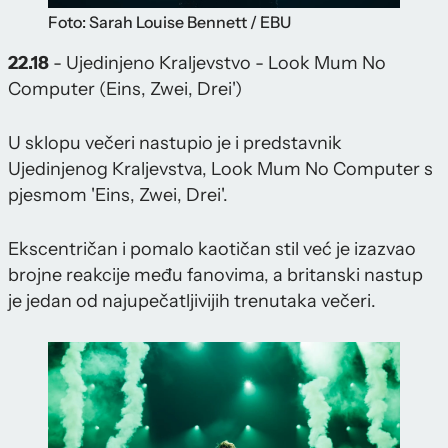
Foto: Sarah Louise Bennett / EBU
22.18
- Ujedinjeno Kraljevstvo - Look Mum No
Computer (Eins, Zwei, Drei')
U sklopu večeri nastupio je i predstavnik
Ujedinjenog Kraljevstva, Look Mum No Computer s
pjesmom 'Eins, Zwei, Drei'.
Ekscentričan i pomalo kaotičan stil već je izazvao
brojne reakcije među fanovima, a britanski nastup
je jedan od najupečatljivijih trenutaka večeri.