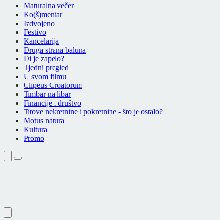
Maturalna večer
Ko(š)mentar
Izdvojeno
Festivo
Kancelarija
Druga strana baluna
Di je zapelo?
Tjedni pregled
U svom filmu
Clipeus Croatorum
Timbar na libar
Financije i društvo
Titove nekretnine i pokretnine - što je ostalo?
Motus natura
Kultura
Promo