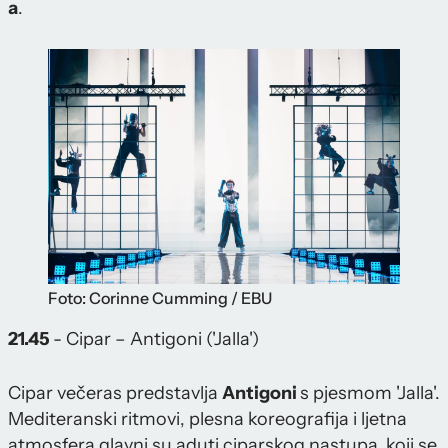
a
.
Foto: Corinne Cumming / EBU
21.45
- Cipar – Antigoni ('Jalla')
Cipar večeras predstavlja
Antigoni
s pjesmom 'Jalla'.
Mediteranski ritmovi, plesna koreografija i ljetna
atmosfera glavni su aduti ciparskog nastupa, koji se