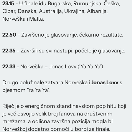
23.15
- U finale idu Bugarska, Rumunjska, Češka,
Cipar, Danska, Australija, Ukrajina, Albanija,
Norveška i Malta.
22.50
- Završeno je glasovanje, čekamo rezultate.
22.35
- Završili su svi nastupi, počelo je glasovanje.
22.33
- Norveška – Jonas Lovv ('Ya Ya Ya')
Drugo polufinale zatvara Norveška i
Jonas Lovv
s
pjesmom 'Ya Ya Ya'.
Riječ je o energičnom skandinavskom pop hitu koji
je već osvojio velik broj fanova na društvenim
mrežama, a odlična završna pozicija mogla bi
Norveškoj dodatno pomoći u borbi za finale.