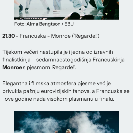
Foto: Alma Bengtson / EBU
21.30
- Francuska - Monroe ('Regarde!')
Tijekom večeri nastupila je i jedna od izravnih
finalistkinja – sedamnaestogodišnja Francuskinja
Monroe
s pjesmom 'Regarde!'.
Elegantna i filmska atmosfera pjesme već je
privukla pažnju eurovizijskih fanova, a Francuska se
i ove godine nada visokom plasmanu u finalu.