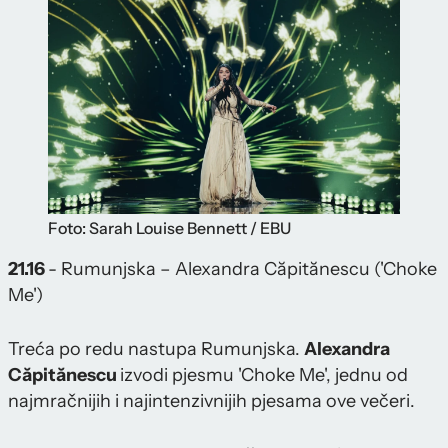
Foto: Sarah Louise Bennett / EBU
21.16
- Rumunjska – Alexandra Căpitănescu ('Choke
Me')
Treća po redu nastupa Rumunjska.
Alexandra
Căpitănescu
izvodi pjesmu 'Choke Me', jednu od
najmračnijih i najintenzivnijih pjesama ove večeri.