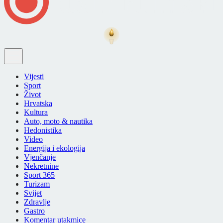
Vijesti
Sport
Život
Hrvatska
Kultura
Auto, moto & nautika
Hedonistika
Video
Energija i ekologija
Vjenčanje
Nekretnine
Sport 365
Turizam
Svijet
Zdravlje
Gastro
Komentar utakmice