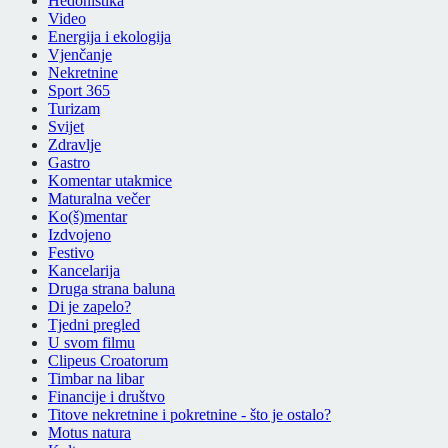
Hedonistika
Video
Energija i ekologija
Vjenčanje
Nekretnine
Sport 365
Turizam
Svijet
Zdravlje
Gastro
Komentar utakmice
Maturalna večer
Ko(š)mentar
Izdvojeno
Festivo
Kancelarija
Druga strana baluna
Di je zapelo?
Tjedni pregled
U svom filmu
Clipeus Croatorum
Timbar na libar
Financije i društvo
Titove nekretnine i pokretnine - što je ostalo?
Motus natura