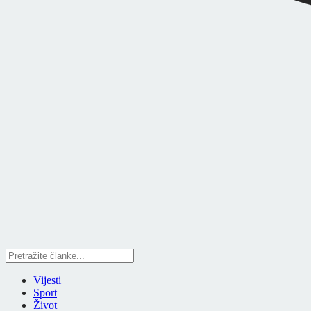
Vijesti
Sport
Život