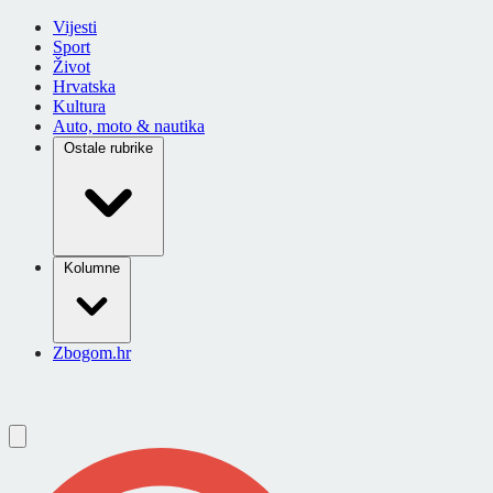
Vijesti
Sport
Život
Hrvatska
Kultura
Auto, moto & nautika
Ostale rubrike
Kolumne
Zbogom.hr