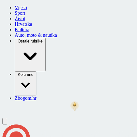
Vijesti
Sport
Život
Hrvatska
Kultura
Auto, moto & nautika
Ostale rubrike
Kolumne
Zbogom.hr