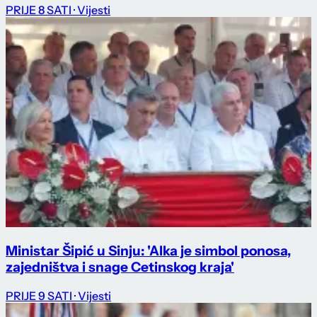
PRIJE 8 SATI
· Vijesti
Ministar Šipić u Sinju: 'Alka je simbol ponosa,
zajedništva i snage Cetinskog kraja'
PRIJE 9 SATI
· Vijesti