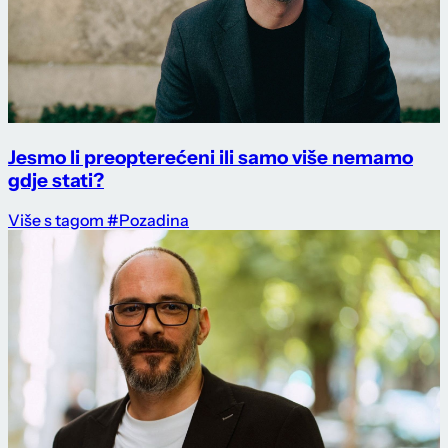
Jesmo li preopterećeni ili samo više nemamo
gdje stati?
Više s tagom #Pozadina