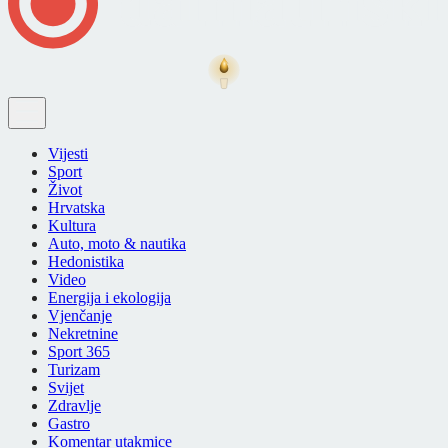
Vijesti
Sport
Život
Hrvatska
Kultura
Auto, moto & nautika
Hedonistika
Video
Energija i ekologija
Vjenčanje
Nekretnine
Sport 365
Turizam
Svijet
Zdravlje
Gastro
Komentar utakmice