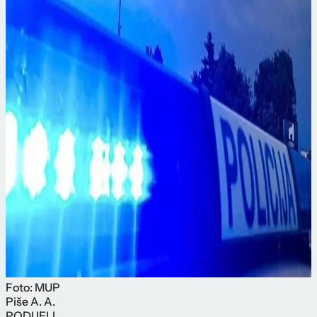
Foto: MUP
Piše
A. A.
PODIJELI