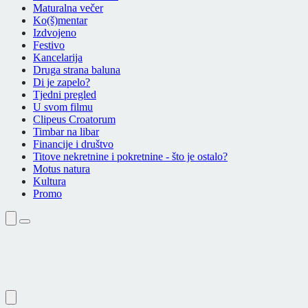
Maturalna večer
Ko(š)mentar
Izdvojeno
Festivo
Kancelarija
Druga strana baluna
Di je zapelo?
Tjedni pregled
U svom filmu
Clipeus Croatorum
Timbar na libar
Financije i društvo
Titove nekretnine i pokretnine - što je ostalo?
Motus natura
Kultura
Promo