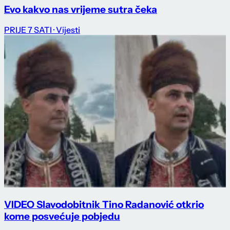
Evo kakvo nas vrijeme sutra čeka
PRIJE 7 SATI
· Vijesti
VIDEO Slavodobitnik Tino Radanović otkrio
kome posvećuje pobjedu