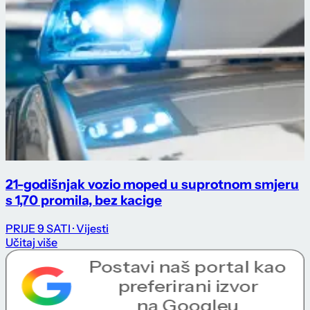
21-godišnjak vozio moped u suprotnom smjeru
s 1,70 promila, bez kacige
PRIJE 9 SATI
· Vijesti
Učitaj više