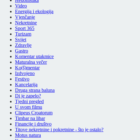
Hedonistika
Video
Energija i ekologija
Vjenčanje
Nekretnine
Sport 365
Turizam
Svijet
Zdravlje
Gastro
Komentar utakmice
Maturalna večer
Ko(š)mentar
Izdvojeno
Festivo
Kancelarija
Druga strana baluna
Di je zapelo?
Tjedni pregled
U svom filmu
Clipeus Croatorum
Timbar na libar
Financije i društvo
Titove nekretnine i pokretnine - što je ostalo?
Motus natura