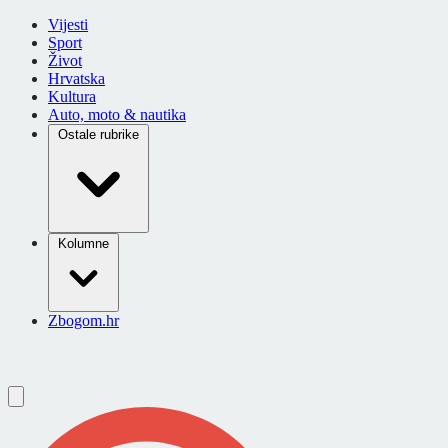
Vijesti
Sport
Život
Hrvatska
Kultura
Auto, moto & nautika
Ostale rubrike
Kolumne
Zbogom.hr