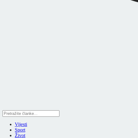
Vijesti
Sport
Život