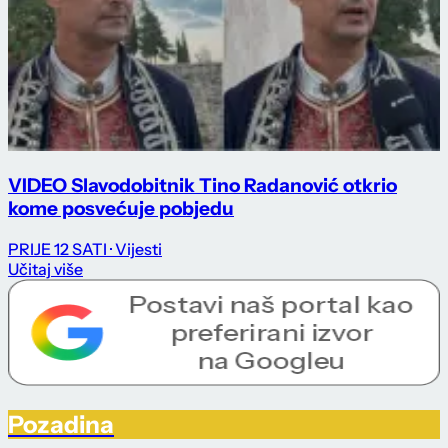
VIDEO Slavodobitnik Tino Radanović otkrio
kome posvećuje pobjedu
PRIJE 12 SATI
· Vijesti
Učitaj više
Pozadina