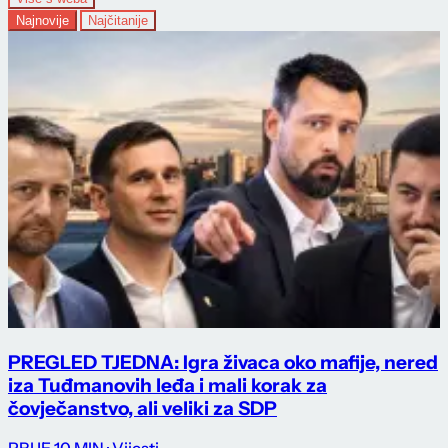
Najnovije
Najčitanije
PREGLED TJEDNA: Igra živaca oko mafije, nered
iza Tuđmanovih leđa i mali korak za
čovječanstvo, ali veliki za SDP