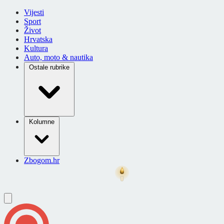
Vijesti
Sport
Život
Hrvatska
Kultura
Auto, moto & nautika
Ostale rubrike
Kolumne
Zbogom.hr