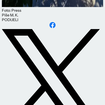
Foto: Press
Piše
M. K.
PODIJELI