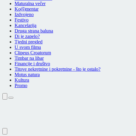
Maturalna večer
Ko(š)mentar
Izdvojeno
Festivo
Kancelarija
Druga strana baluna
Di je zapelo?
Tjedni pregled
U svom filmu
Clipeus Croatorum
Timbar na libar
Financije i društvo
Titove nekretnine i pokretnine - što je ostalo?
Motus natura
Kultura
Promo