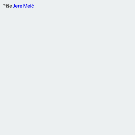
Piše
Jere Meić