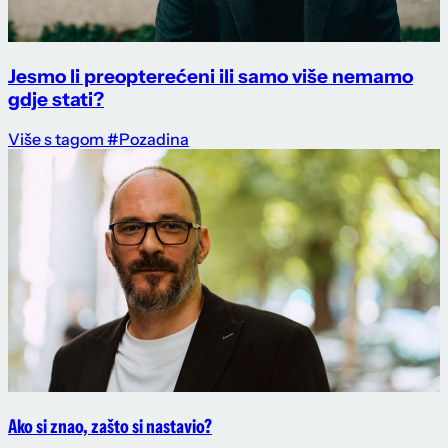
Jesmo li preopterećeni ili samo više nemamo
gdje stati?
Više s tagom #Pozadina
Ako si znao, zašto si nastavio?