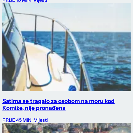
PRIJE 10 MIN
· Vijesti
Satima se tragalo za osobom na moru kod
Komiže, nije pronađena
PRIJE 45 MIN
· Vijesti