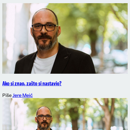
Ako si znao, zašto si nastavio?
Piše
Jere Meić