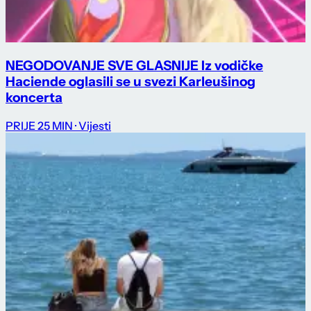
NEGODOVANJE SVE GLASNIJE Iz vodičke
Haciende oglasili se u svezi Karleušinog
koncerta
PRIJE 25 MIN
· Vijesti