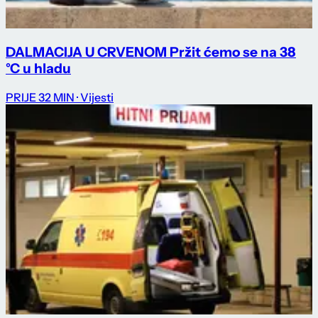
DALMACIJA U CRVENOM Pržit ćemo se na 38
°C u hladu
PRIJE 32 MIN
· Vijesti