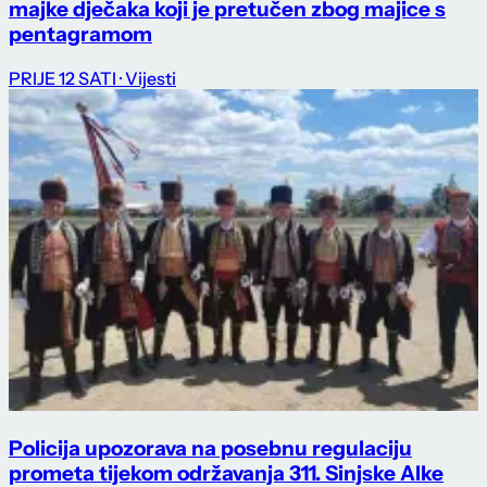
majke dječaka koji je pretučen zbog majice s
pentagramom
PRIJE 12 SATI
· Vijesti
Policija upozorava na posebnu regulaciju
prometa tijekom održavanja 311. Sinjske Alke