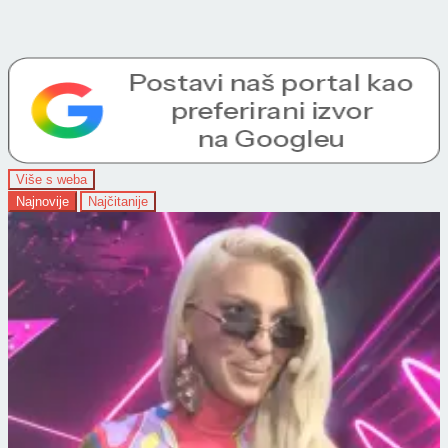
Više s weba
Najnovije
Najčitanije