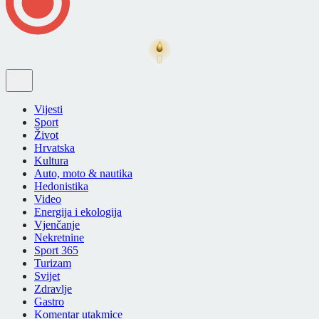
Vijesti
Sport
Život
Hrvatska
Kultura
Auto, moto & nautika
Hedonistika
Video
Energija i ekologija
Vjenčanje
Nekretnine
Sport 365
Turizam
Svijet
Zdravlje
Gastro
Komentar utakmice