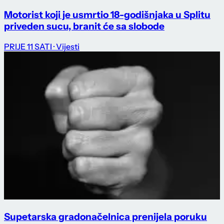
Motorist koji je usmrtio 18-godišnjaka u Splitu
priveden sucu, branit će sa slobode
PRIJE 11 SATI
· Vijesti
Supetarska gradonačelnica prenijela poruku