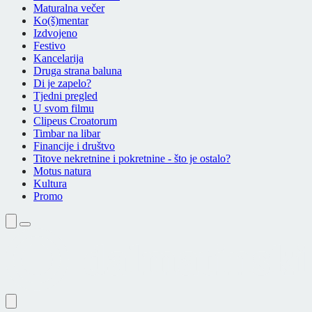
Maturalna večer
Ko(š)mentar
Izdvojeno
Festivo
Kancelarija
Druga strana baluna
Di je zapelo?
Tjedni pregled
U svom filmu
Clipeus Croatorum
Timbar na libar
Financije i društvo
Titove nekretnine i pokretnine - što je ostalo?
Motus natura
Kultura
Promo