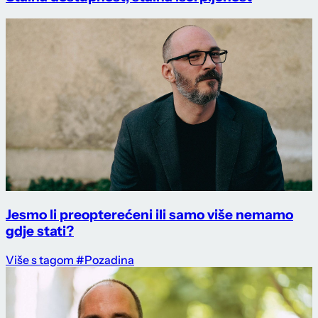
Jesmo li preopterećeni ili samo više nemamo
gdje stati?
Više s tagom #Pozadina