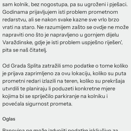
sam kolnik, bez nogostupa, pa su ugroženi i pješaci.
Godinama prijavljujem isti problem prometnom
redarstvu, ali se nakon svake kazne sve vrlo brzo
vrati na staro. Ne razumijem zašto se ovdje ne može
napraviti ono što je napravljeno u gornjem dijelu
Varaždinske, gdje je isti problem uspješno riješen',
pita se naš čitatelj.
Od Grada Splita zatražili smo podatke o tome koliko
je prijava zaprimljeno za ovu lokaciju, koliko su puta
prometni redari izlazili na teren, koliko su prekršaja
utvrdili te planiraju li poduzeti konkretne mjere
kojima bi se spriječilo parkiranje na kolniku i
povećala sigurnost prometa.
Oglas
Banovina ne može izdvojiti podatke isključivo za