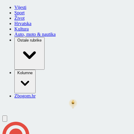
Vijesti
Sport
Život
Hrvatska
Kultura
Auto, moto & nautika
Ostale rubrike
Kolumne
Zbogom.hr