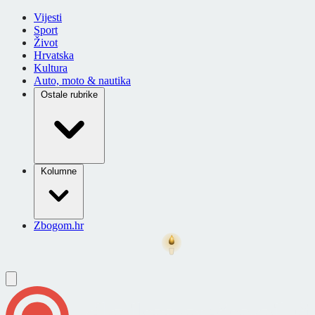
Vijesti
Sport
Život
Hrvatska
Kultura
Auto, moto & nautika
Ostale rubrike
Kolumne
Zbogom.hr