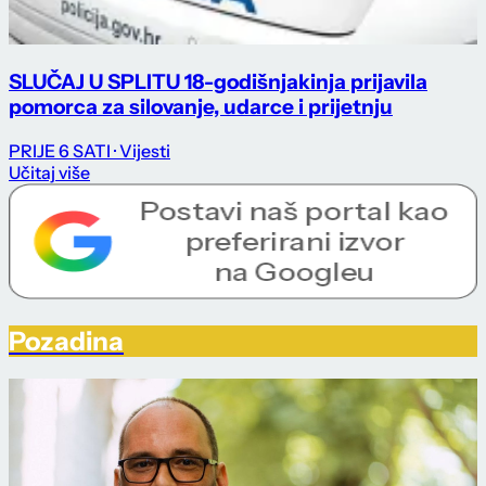
SLUČAJ U SPLITU 18-godišnjakinja prijavila
pomorca za silovanje, udarce i prijetnju
PRIJE 6 SATI
· Vijesti
Učitaj više
Pozadina