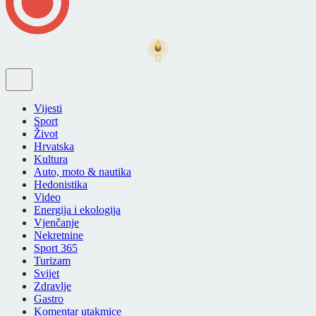
Vijesti
Sport
Život
Hrvatska
Kultura
Auto, moto & nautika
Hedonistika
Video
Energija i ekologija
Vjenčanje
Nekretnine
Sport 365
Turizam
Svijet
Zdravlje
Gastro
Komentar utakmice