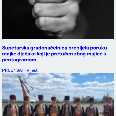
Supetarska gradonačelnica prenijela poruku
majke dječaka koji je pretučen zbog majice s
pentagramom
PRIJE 1 SAT
· Vijesti