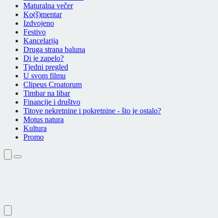
Maturalna večer
Ko(š)mentar
Izdvojeno
Festivo
Kancelarija
Druga strana baluna
Di je zapelo?
Tjedni pregled
U svom filmu
Clipeus Croatorum
Timbar na libar
Financije i društvo
Titove nekretnine i pokretnine - što je ostalo?
Motus natura
Kultura
Promo