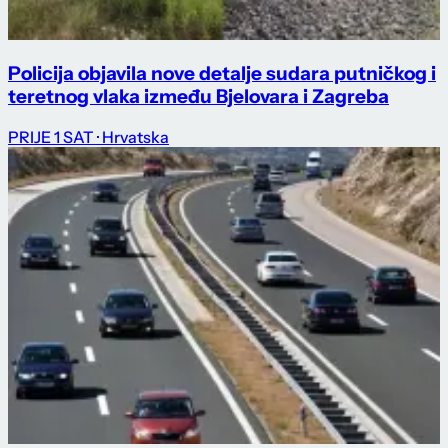
Policija objavila nove detalje sudara putničkog i
teretnog vlaka između Bjelovara i Zagreba
PRIJE 1 SAT
· Hrvatska