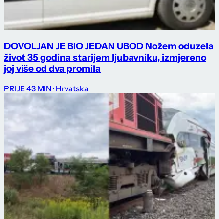
DOVOLJAN JE BIO JEDAN UBOD Nožem oduzela
život 35 godina starijem ljubavniku, izmjereno
joj više od dva promila
PRIJE 43 MIN
· Hrvatska