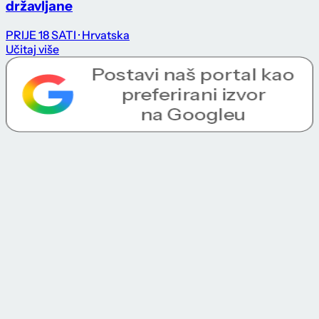
državljane
PRIJE 18 SATI
· Hrvatska
Učitaj više