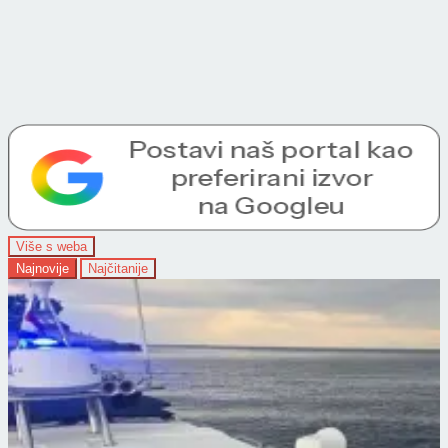
Više s weba
Najnovije
Najčitanije