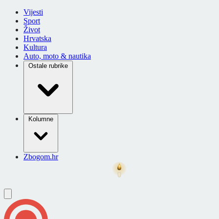
Vijesti
Sport
Život
Hrvatska
Kultura
Auto, moto & nautika
Ostale rubrike
Kolumne
Zbogom.hr