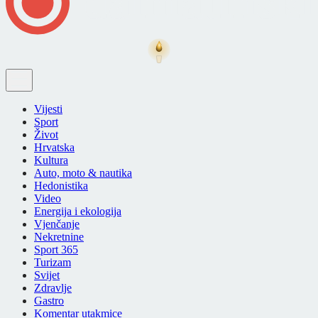
Vijesti
Sport
Život
Hrvatska
Kultura
Auto, moto & nautika
Hedonistika
Video
Energija i ekologija
Vjenčanje
Nekretnine
Sport 365
Turizam
Svijet
Zdravlje
Gastro
Komentar utakmice