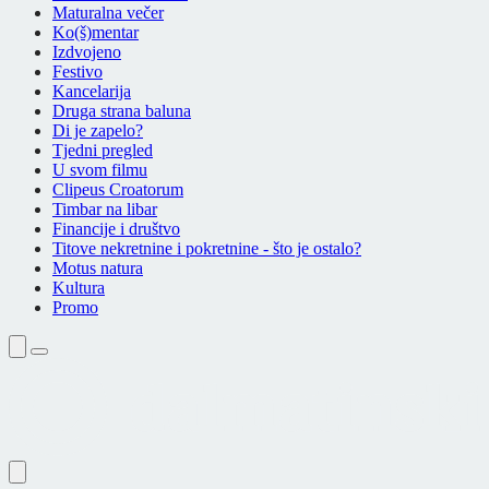
Maturalna večer
Ko(š)mentar
Izdvojeno
Festivo
Kancelarija
Druga strana baluna
Di je zapelo?
Tjedni pregled
U svom filmu
Clipeus Croatorum
Timbar na libar
Financije i društvo
Titove nekretnine i pokretnine - što je ostalo?
Motus natura
Kultura
Promo