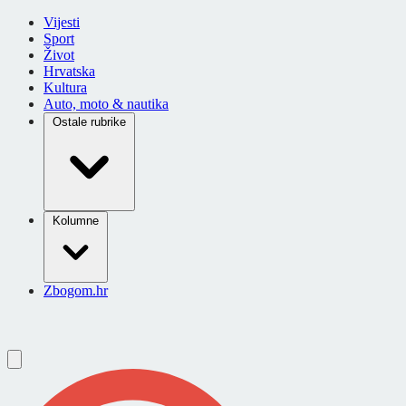
Vijesti
Sport
Život
Hrvatska
Kultura
Auto, moto & nautika
Ostale rubrike
Kolumne
Zbogom.hr