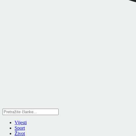
Vijesti
Sport
Život