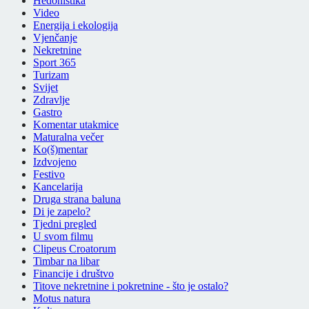
Hedonistika
Video
Energija i ekologija
Vjenčanje
Nekretnine
Sport 365
Turizam
Svijet
Zdravlje
Gastro
Komentar utakmice
Maturalna večer
Ko(š)mentar
Izdvojeno
Festivo
Kancelarija
Druga strana baluna
Di je zapelo?
Tjedni pregled
U svom filmu
Clipeus Croatorum
Timbar na libar
Financije i društvo
Titove nekretnine i pokretnine - što je ostalo?
Motus natura