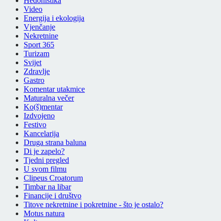
Hedonistika
Video
Energija i ekologija
Vjenčanje
Nekretnine
Sport 365
Turizam
Svijet
Zdravlje
Gastro
Komentar utakmice
Maturalna večer
Ko(š)mentar
Izdvojeno
Festivo
Kancelarija
Druga strana baluna
Di je zapelo?
Tjedni pregled
U svom filmu
Clipeus Croatorum
Timbar na libar
Financije i društvo
Titove nekretnine i pokretnine - što je ostalo?
Motus natura