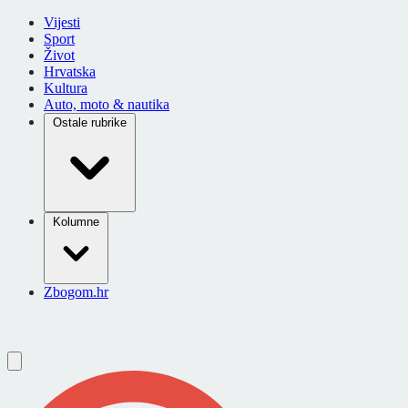
Vijesti
Sport
Život
Hrvatska
Kultura
Auto, moto & nautika
Ostale rubrike
Kolumne
Zbogom.hr