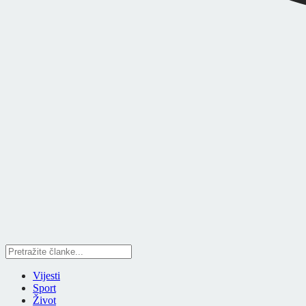
Vijesti
Sport
Život