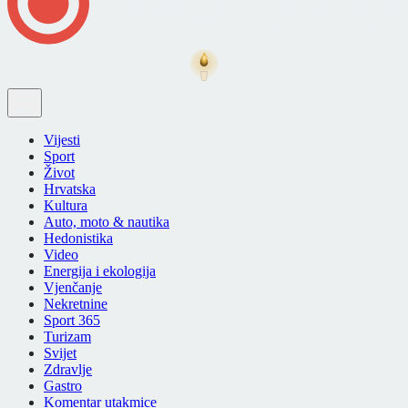
Vijesti
Sport
Život
Hrvatska
Kultura
Auto, moto & nautika
Hedonistika
Video
Energija i ekologija
Vjenčanje
Nekretnine
Sport 365
Turizam
Svijet
Zdravlje
Gastro
Komentar utakmice