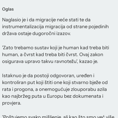
Oglas
Naglasio je i da migracije neće stati te da
instrumentalizacija migracija od strane pojedinih
država ostaje dugoročni izazov.
'Zato trebamo sustav koji je human kad treba biti
human, a čvrst kad treba biti čvrst. Ovaj zakon
osigurava upravo takvu ravnotežu', kazao je.
Istaknuo je da postoji odgovoran, uređen i
kontroliran put koji štiti one koji stvarno bježe od
rata i progona, a onemogućuje zlouporabu azila
kao najbržeg puta u Europu bez dokumenata i
provjera.
'Poštujemo svako mišljenje, ali kao što smo već više