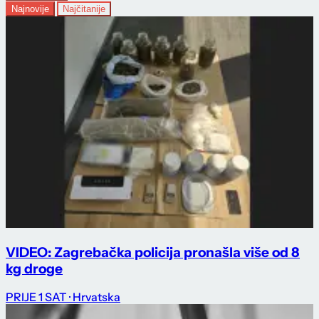
Najnovije
Najčitanije
VIDEO: Zagrebačka policija pronašla više od 8
kg droge
PRIJE 1 SAT
· Hrvatska