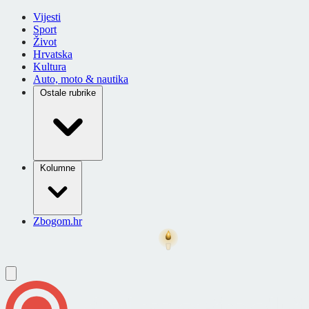
Vijesti
Sport
Život
Hrvatska
Kultura
Auto, moto & nautika
Ostale rubrike
Kolumne
Zbogom.hr