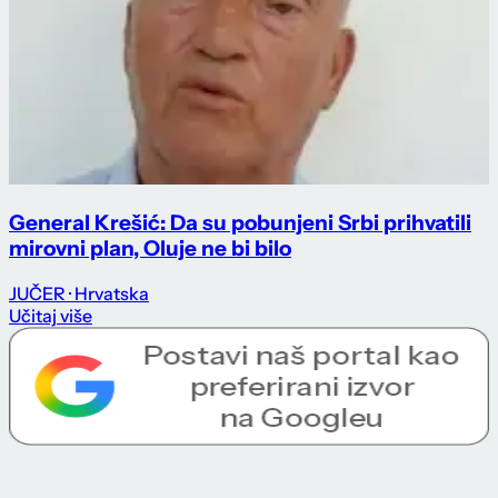
General Krešić: Da su pobunjeni Srbi prihvatili
mirovni plan, Oluje ne bi bilo
JUČER
· Hrvatska
Učitaj više