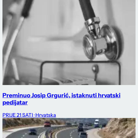
Preminuo Josip Grgurić, istaknuti hrvatski
pedijatar
PRIJE 21 SATI
· Hrvatska