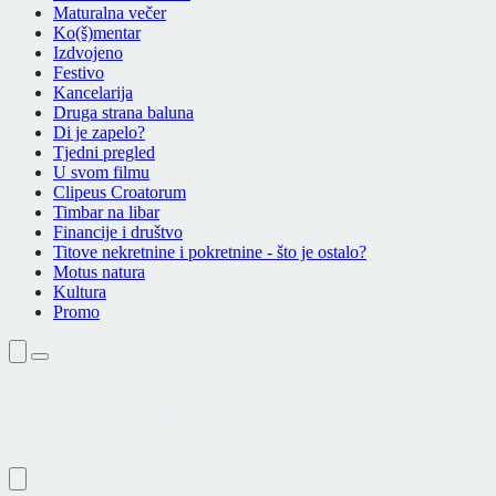
Maturalna večer
Ko(š)mentar
Izdvojeno
Festivo
Kancelarija
Druga strana baluna
Di je zapelo?
Tjedni pregled
U svom filmu
Clipeus Croatorum
Timbar na libar
Financije i društvo
Titove nekretnine i pokretnine - što je ostalo?
Motus natura
Kultura
Promo