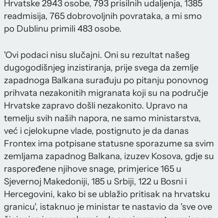
Hrvatske 2943 osobe, 793 prisilnih udaljenja, 1385
readmisija, 765 dobrovoljnih povrataka, a mi smo
po Dublinu primili 483 osobe.
'Ovi podaci nisu slučajni. Oni su rezultat našeg
dugogodišnjeg inzistiranja, prije svega da zemlje
zapadnoga Balkana surađuju po pitanju ponovnog
prihvata nezakonitih migranata koji su na područje
Hrvatske zapravo došli nezakonito. Upravo na
temelju svih naših napora, ne samo ministarstva,
već i cjelokupne vlade, postignuto je da danas
Frontex ima potpisane statusne sporazume sa svim
zemljama zapadnog Balkana, izuzev Kosova, gdje su
raspoređene njihove snage, primjerice 165 u
Sjevernoj Makedoniji, 185 u Srbiji, 122 u Bosni i
Hercegovini, kako bi se ublažio pritisak na hrvatsku
granicu', istaknuo je ministar te nastavio da 'sve ove