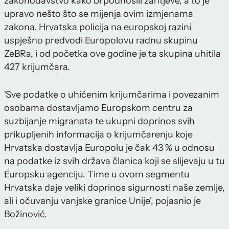
zakonodavstvo kako bi podnosili zahtjeve, a to je
upravo nešto što se mijenja ovim izmjenama
zakona. Hrvatska policija na europskoj razini
uspješno predvodi Europolovu radnu skupinu
ZeBRa, i od početka ove godine je ta skupina uhitila
427 krijumčara.
'Sve podatke o uhićenim krijumčarima i povezanim
osobama dostavljamo Europskom centru za
suzbijanje migranata te ukupni doprinos svih
prikupljenih informacija o krijumčarenju koje
Hrvatska dostavlja Europolu je čak 43 % u odnosu
na podatke iz svih država članica koji se slijevaju u tu
Europsku agenciju. Time u ovom segmentu
Hrvatska daje veliki doprinos sigurnosti naše zemlje,
ali i očuvanju vanjske granice Unije', pojasnio je
Božinović.