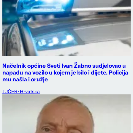
Načelnik općine Sveti Ivan Žabno sudjelovao u
napadu na vozilo u kojem je bilo i dijete. Policija
mu našla i oružje
JUČER
· Hrvatska