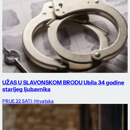
UŽAS U SLAVONSKOM BRODU Ubila 34 godine
starijeg ljubavnika
PRIJE 22 SATI
· Hrvatska