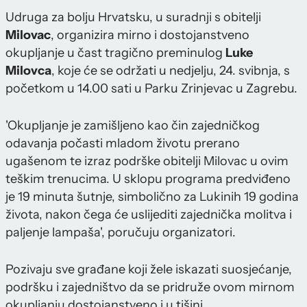
Udruga za bolju Hrvatsku, u suradnji s obitelji
Milovac
, organizira mirno i dostojanstveno
okupljanje u čast tragično preminulog
Luke
Milovca
, koje će se održati u nedjelju, 24. svibnja, s
početkom u 14.00 sati u Parku Zrinjevac u Zagrebu.
'Okupljanje je zamišljeno kao čin zajedničkog
odavanja počasti mladom životu prerano
ugašenom te izraz podrške obitelji Milovac u ovim
teškim trenucima. U sklopu programa predviđeno
je 19 minuta šutnje, simbolično za Lukinih 19 godina
života, nakon čega će uslijediti zajednička molitva i
paljenje lampaša', poručuju organizatori.
Pozivaju sve građane koji žele iskazati suosjećanje,
podršku i zajedništvo da se pridruže ovom mirnom
okupljanju dostojanstveno i u tišini.