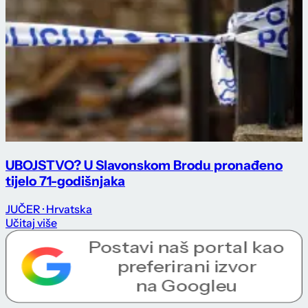
UBOJSTVO? U Slavonskom Brodu pronađeno
tijelo 71-godišnjaka
JUČER
· Hrvatska
Učitaj više