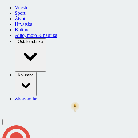
Vijesti
Sport
Život
Hrvatska
Kultura
Auto, moto & nautika
Ostale rubrike
Kolumne
Zbogom.hr