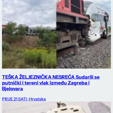
TEŠKA ŽELJEZNIČKA NESREĆA Sudarili se
putnički i tereni vlak između Zagreba i
Bjelovara
PRIJE 21 SATI
· Hrvatska