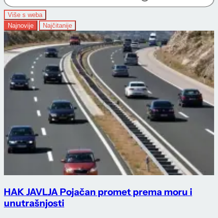
Više s weba
Najnovije
Najčitanije
HAK JAVLJA Pojačan promet prema moru i
unutrašnjosti