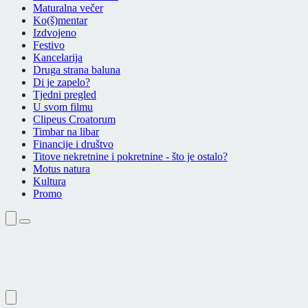
Maturalna večer
Ko(š)mentar
Izdvojeno
Festivo
Kancelarija
Druga strana baluna
Di je zapelo?
Tjedni pregled
U svom filmu
Clipeus Croatorum
Timbar na libar
Financije i društvo
Titove nekretnine i pokretnine - što je ostalo?
Motus natura
Kultura
Promo