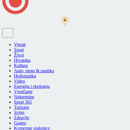
Vijesti
Sport
Život
Hrvatska
Kultura
Auto, moto & nautika
Hedonistika
Video
Energija i ekologija
Vjenčanje
Nekretnine
Sport 365
Turizam
Svijet
Zdravlje
Gastro
Komentar utakmice