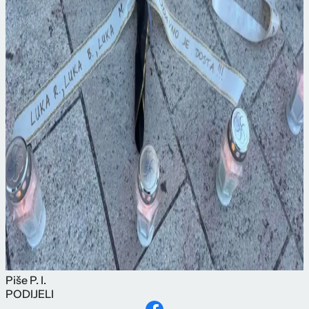
Piše
P. I.
PODIJELI