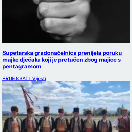
Supetarska gradonačelnica prenijela poruku
majke dječaka koji je pretučen zbog majice s
pentagramom
PRIJE 8 SATI
· Vijesti