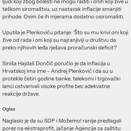
ljudi koji zbog bolesti ne mogu raditi i onih koji žive u
teškom siromaštvu, uz nastavak inflacije smanjiti
prihode. Ovim će ih mjerama dodatno osiromašiti.
Uputila je Plenkoviću pitanje: 'Što su mu krivi oni koji
žive od rada i oni koji su najranjiviji u društvu da
preko njihovih leđa rješava proračunski deficit?
Siniša Hajdaš Dončić poručio je da inflacija u
Hrvatskoj ima ime - Andrej Plenković i da su u
protekle četiri godine banke, telekomi i trgovački
lanci ostvarivali visoke profite bez adekvatne
reakcije države.
Oglas
Naglasio je da su SDP i Možemo! ranije predlagali
porez na ekstraprofit, jačanje Agencije za zaštitu