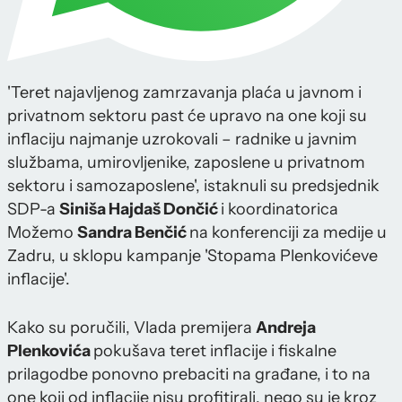
'Teret najavljenog zamrzavanja plaća u javnom i
privatnom sektoru past će upravo na one koji su
inflaciju najmanje uzrokovali – radnike u javnim
službama, umirovljenike, zaposlene u privatnom
sektoru i samozaposlene', istaknuli su predsjednik
SDP-a
Siniša Hajdaš Dončić
i koordinatorica
Možemo
Sandra Benčić
na konferenciji za medije u
Zadru, u sklopu kampanje 'Stopama Plenkovićeve
inflacije'.
Kako su poručili, Vlada premijera
Andreja
Plenkovića
pokušava teret inflacije i fiskalne
prilagodbe ponovno prebaciti na građane, i to na
one koji od inflacije nisu profitirali, nego su je kroz