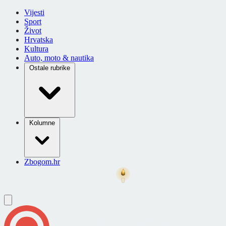
Vijesti
Sport
Život
Hrvatska
Kultura
Auto, moto & nautika
Ostale rubrike
Kolumne
Zbogom.hr