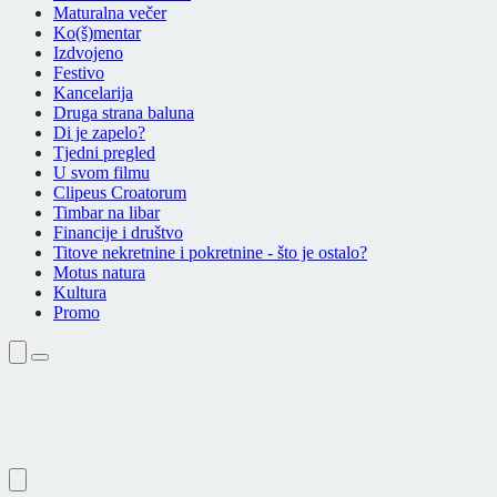
Maturalna večer
Ko(š)mentar
Izdvojeno
Festivo
Kancelarija
Druga strana baluna
Di je zapelo?
Tjedni pregled
U svom filmu
Clipeus Croatorum
Timbar na libar
Financije i društvo
Titove nekretnine i pokretnine - što je ostalo?
Motus natura
Kultura
Promo