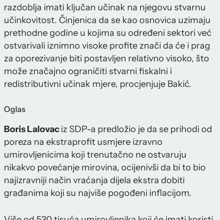
razdoblja imati ključan učinak na njegovu stvarnu
učinkovitost. Činjenica da se kao osnovica uzimaju
prethodne godine u kojima su određeni sektori već
ostvarivali iznimno visoke profite znači da će i prag
za oporezivanje biti postavljen relativno visoko, što
može značajno ograničiti stvarni fiskalni i
redistributivni učinak mjere, procjenjuje Bakić.
Oglas
Boris Lalovac
iz SDP-a predložio je da se prihodi od
poreza na ekstraprofit usmjere izravno
umirovljenicima koji trenutačno ne ostvaruju
nikakvo povećanje mirovina, ocijenivši da bi to bio
najizravniji način vraćanja dijela ekstra dobiti
građanima koji su najviše pogođeni inflacijom.
Više od 530 tisuća umirovljenika koji će imati koristi