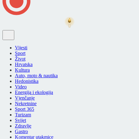
Vijesti
Sport
Život
Hrvatska
Kultura
Auto, moto & nautika
Hedonistika
Video
Energija i ekologija
Vjenčanje
Nekretnine
Sport 365
Turizam
Svijet
Zdravlje
Gastro
Komentar utakmice