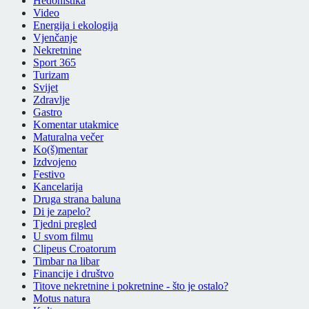
Hedonistika
Video
Energija i ekologija
Vjenčanje
Nekretnine
Sport 365
Turizam
Svijet
Zdravlje
Gastro
Komentar utakmice
Maturalna večer
Ko(š)mentar
Izdvojeno
Festivo
Kancelarija
Druga strana baluna
Di je zapelo?
Tjedni pregled
U svom filmu
Clipeus Croatorum
Timbar na libar
Financije i društvo
Titove nekretnine i pokretnine - što je ostalo?
Motus natura