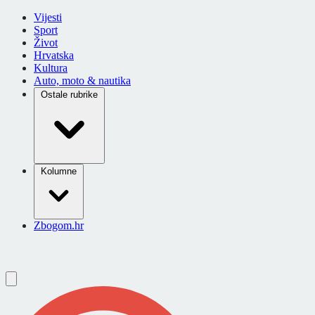
Vijesti
Sport
Život
Hrvatska
Kultura
Auto, moto & nautika
Ostale rubrike
Kolumne
Zbogom.hr