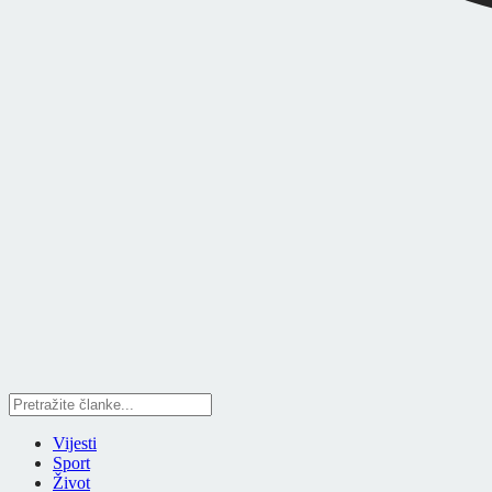
Vijesti
Sport
Život