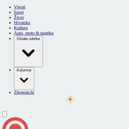
Vijesti
Sport
Život
Hrvatska
Kultura
Auto, moto & nautika
Ostale rubrike
Kolumne
Zbogom.hr