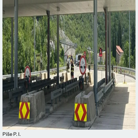
Piše
P. I.