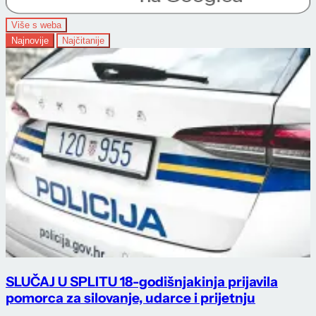
Više s weba
Najnovije
Najčitanije
SLUČAJ U SPLITU 18-godišnjakinja prijavila
pomorca za silovanje, udarce i prijetnju