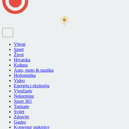
Vijesti
Sport
Život
Hrvatska
Kultura
Auto, moto & nautika
Hedonistika
Video
Energija i ekologija
Vjenčanje
Nekretnine
Sport 365
Turizam
Svijet
Zdravlje
Gastro
Komentar utakmice