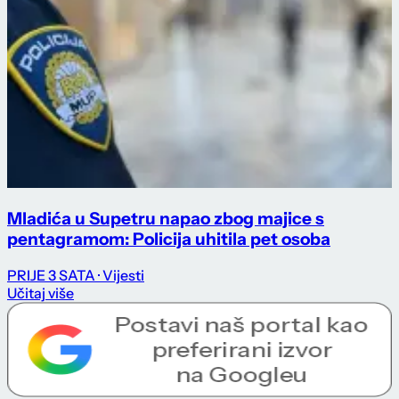
Mladića u Supetru napao zbog majice s
pentagramom: Policija uhitila pet osoba
PRIJE 3 SATA
· Vijesti
Učitaj više