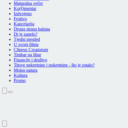
Maturalna večer
Ko(š)mentar
Izdvojeno
Festivo
Kancelarija
Druga strana baluna
Di je zapelo?
Tjedni pregled
U svom filmu
Clipeus Croatorum
Timbar na libar
Financije i društvo
Titove nekretnine i pokretnine - što je ostalo?
Motus natura
Kultura
Promo