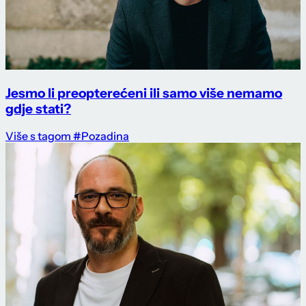
Jesmo li preopterećeni ili samo više nemamo
gdje stati?
Više s tagom #Pozadina