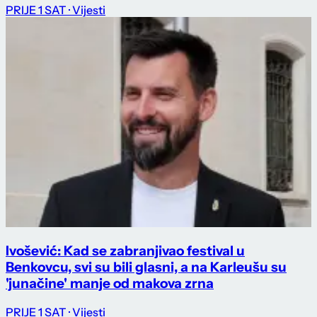
PRIJE 1 SAT
· Vijesti
Ivošević: Kad se zabranjivao festival u
Benkovcu, svi su bili glasni, a na Karleušu su
'junačine' manje od makova zrna
PRIJE 1 SAT
· Vijesti