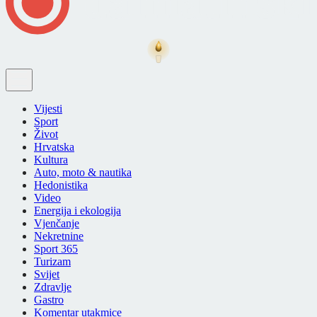
Vijesti
Sport
Život
Hrvatska
Kultura
Auto, moto & nautika
Hedonistika
Video
Energija i ekologija
Vjenčanje
Nekretnine
Sport 365
Turizam
Svijet
Zdravlje
Gastro
Komentar utakmice