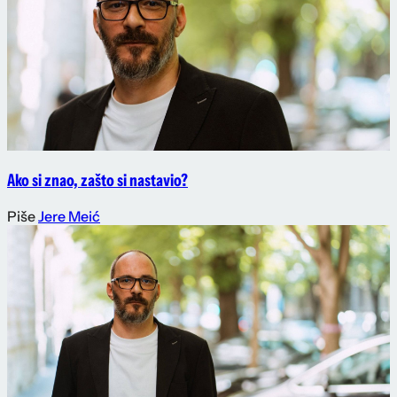
Ako si znao, zašto si nastavio?
Piše
Jere Meić