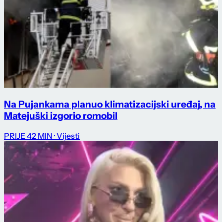
Na Pujankama planuo klimatizacijski uređaj, na
Matejuški izgorio romobil
PRIJE 42 MIN
· Vijesti