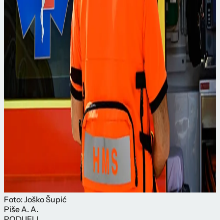
Foto: Joško Šupić
Piše
A. A.
PODIJELI