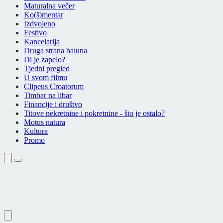
Maturalna večer
Ko(š)mentar
Izdvojeno
Festivo
Kancelarija
Druga strana baluna
Di je zapelo?
Tjedni pregled
U svom filmu
Clipeus Croatorum
Timbar na libar
Financije i društvo
Titove nekretnine i pokretnine - što je ostalo?
Motus natura
Kultura
Promo