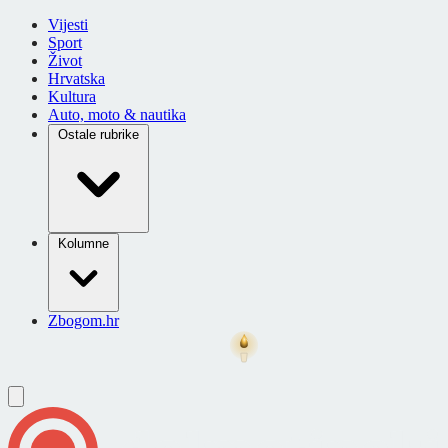
Vijesti
Sport
Život
Hrvatska
Kultura
Auto, moto & nautika
Ostale rubrike
Kolumne
Zbogom.hr