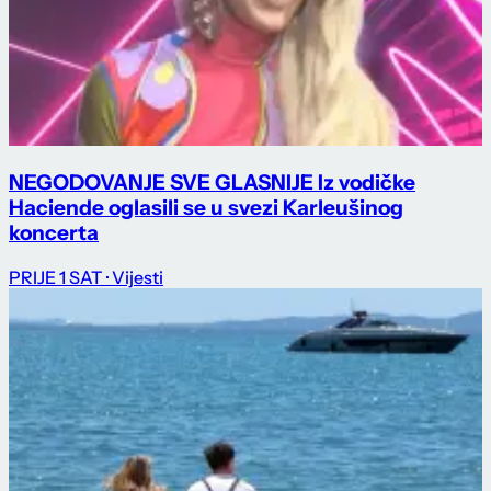
NEGODOVANJE SVE GLASNIJE Iz vodičke
Haciende oglasili se u svezi Karleušinog
koncerta
PRIJE 1 SAT
· Vijesti