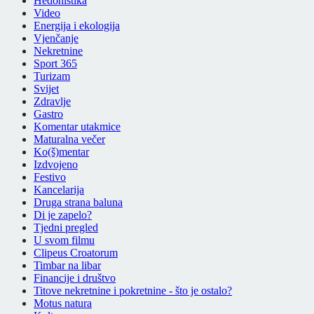
Hedonistika
Video
Energija i ekologija
Vjenčanje
Nekretnine
Sport 365
Turizam
Svijet
Zdravlje
Gastro
Komentar utakmice
Maturalna večer
Ko(š)mentar
Izdvojeno
Festivo
Kancelarija
Druga strana baluna
Di je zapelo?
Tjedni pregled
U svom filmu
Clipeus Croatorum
Timbar na libar
Financije i društvo
Titove nekretnine i pokretnine - što je ostalo?
Motus natura