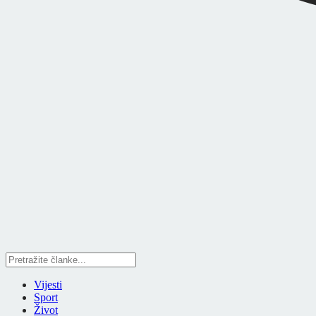
Vijesti
Sport
Život