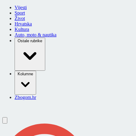
Vijesti
Sport
Život
Hrvatska
Kultura
Auto, moto & nautika
Ostale rubrike
Kolumne
Zbogom.hr